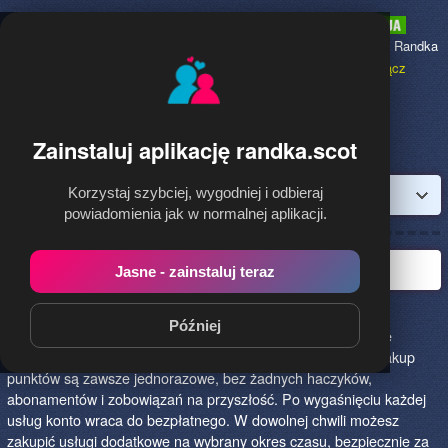
Randka.scot
to najpopularniejsza Randka
dla Polaków w Szkocji,
dołącz
bezpłatnie!
Zainstaluj aplikację randka.scot
Korzystaj szybciej, wygodniej i odbieraj
Zaloguj
powiadomienia jak w normalnej aplikacji.
Witaj w randka.scot!
Jasne - zainstaluj teraz
Witaj na stronie stworzonej specjalnie dla Polek i Polaków.
Później
Rejestracja konta i korzystanie ze strony jest i zawsze będzie
bezpłatne! Opcje dodatkowe, takie jak promocja konta lub zakup
punktów są zawsze jednorazowe, bez żadnych haczyków,
abonamentów i zobowiązań na przyszłość. Po wygaśnięciu każdej
usług konto wraca do bezpłatnego. W dowolnej chwili możesz
zakupić usługi dodatkowe na wybrany okres czasu, bezpiecznie za