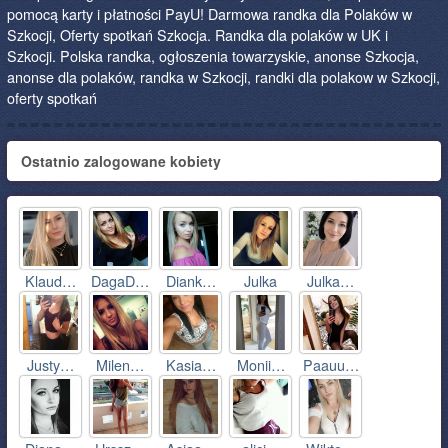
pomocą karty i płatności PayU! Darmowa randka dla Polaków w
Szkocji, Oferty spotkań Szkocja. Randka dla polaków w UK i
Szkocji. Polska randka, ogłoszenia towarzyskie, anonse Szkocja,
anonse dla polaków, randka w Szkocji, randki dla polakow w Szkocji,
oferty spotkań
Ostatnio zalogowane kobiety
Klaud…
DagaD…
Diank…
Julka
Julka…
Justy…
Milen…
Kasia…
Monii…
Paauu…