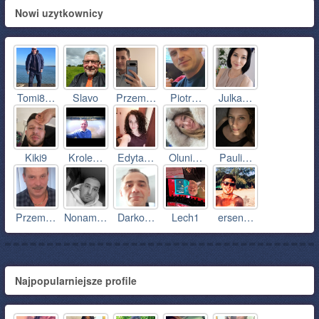
Nowi uzytkownicy
Tomi8…
Slavo
Przem…
Piotr…
Julka…
Kiki9
Krole…
Edyta…
Oluni…
Pauli…
Przem…
Nonam…
Darko…
Lech1
ersen…
Najpopularniejsze profile