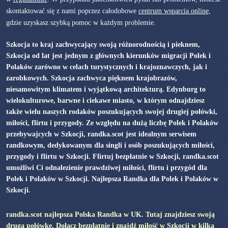
skontaktować się z nami poprzez całodobowe
centrum wsparcia online
,
gdzie uzyskasz szybką pomoc w każdym problemie.
Szkocja to kraj zachwycający swoją różnorodnością i pieknem,
Szkocja od lat jest jednym z głównych kierunków migracji Polek i
Polaków zarówno w celach turystycznych i krajoznawczych, jak i
zarobkowych. Szkocja zachwyca pięknem krajobrazów,
niesamowitym klimatem i wyjątkową architekturą. Edynburg to
wielokulturowe, barwne i ciekawe miasto, w którym odnajdziesz
także wielu naszych rodaków poszukujących swojej drugiej połówki,
miłości, flirtu i przygody. Ze względu na dużą liczbę Polek i Polaków
przebywajcych w Szkocji, randka.scot jest idealnym serwisem
randkowym, dedykowanym dla singli i osób poszukujących miłości,
przygody i flirtu w Szkocji. Flirtuj bezpłatnie w Szkocji, randka.scot
umożliwi Ci odnalezienie prawdziwej miłości, flirtu i przygód dla
Polek i Polaków w Szkocji. Najlepsza Randka dla Polek i Polaków w
Szkocji.
randka.scot najlepsza Polska Randka w UK. Tutaj znajdziesz swoją
drugą połówkę. Dołącz bezpłatnie i znajdź miłość w Szkocji w kilka