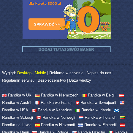
Wygląd:
Desktop
|
Mobile
|
Reklama w serwisie
|
Napisz do nas
|
Regulamin serwisu
|
Bezpieczeństwo
|
Baza wiedzy
Randka w UK
Randka w Niemczech
Randka w Belgii
Randka w Austrii
Randka we Francji
Randka w Szwajcarii
Randka w USA
Randka w Kanadzie
Randka w Irlandii
Randka w Szkocji
Randka w Norwegii
Randka w Holandii
Randka na Litwie
Randka w Hiszpanii
Randka w Finlandii
Randka w Danii
Randka w Polsce
Randka Czechy
Randka