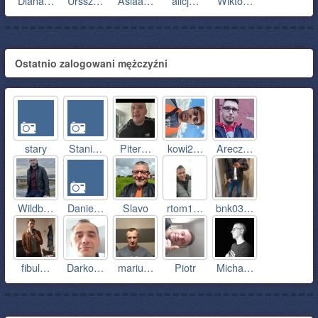
Diana…
Urssz…
Asiaa…
alicj…
Wikto…
Ostatnio zalogowani mężczyźni
stary
Stani…
Piter…
kowi2…
Arecz…
Wildb…
Danie…
Slavo
rtom1…
bnk03…
fibul…
Darko…
mariu…
Piotr
Micha…