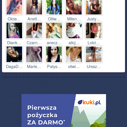
Olcia…
Anetl…
Oliiw…
Milen…
Justy…
Diank…
Czarn…
anecz…
alicj…
Lolci…
DagaD…
Marle…
Patys…
oliwi…
Urssz…