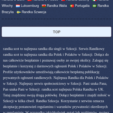
Włochy
Luksemburg
Randka Walia
Portugalia
Randka
Brazylia
Randka Szwecja
TOP
randka.scot to najlepsza randka dla singli w Szkocji. Serwis Randkowy
randka.scot to najlepsza randka dla Polek i Polaków w Szkocji. Dołącz do
nas całkowicie bezpłatnie i poznawaj osoby ze swojej okolicy. Zaloguj się
bezpłatnie i korzystaj z darmowych ogłoszeń Polek i Polaków w Szkocji.
Profile użytkowników umożliwiają całkowicie bezpłatną publikację
prywatnych ogłoszeń randkowych. Najlepsza Randka dla Polek i Polaków
w Szkocji. Najlepszy serwis społecnościowy w Szkocji. Pani szuka Pana,
Pan szuka Pani w Szkocji. randka.scot najlepsza Polska Randka w UK.
Tutaj znajdziesz swoją drugą połówkę. Dołącz bezpłatnie i znajdź miłość w
Szkocji w kilka chwil. Randka Szkocja. Korzystanie z serwisu oznacza
akceptację postanowień regulaminu i warunków prywatności określonych
w
regulaminie
. W przypadku jakichkolwiek pytań lub problemów, możesz