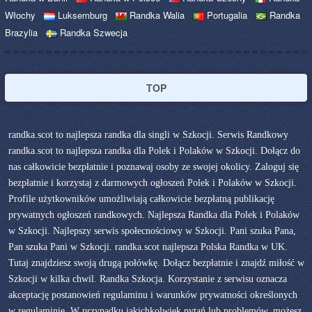
Włochy
Luksemburg
Randka Walia
Portugalia
Randka
Brazylia
Randka Szwecja
TOP
randka.scot to najlepsza randka dla singli w Szkocji. Serwis Randkowy
randka.scot to najlepsza randka dla Polek i Polaków w Szkocji. Dołącz do
nas całkowicie bezpłatnie i poznawaj osoby ze swojej okolicy. Zaloguj się
bezpłatnie i korzystaj z darmowych ogłoszeń Polek i Polaków w Szkocji.
Profile użytkowników umożliwiają całkowicie bezpłatną publikację
prywatnych ogłoszeń randkowych. Najlepsza Randka dla Polek i Polaków
w Szkocji. Najlepszy serwis społecnościowy w Szkocji. Pani szuka Pana,
Pan szuka Pani w Szkocji. randka.scot najlepsza Polska Randka w UK.
Tutaj znajdziesz swoją drugą połówkę. Dołącz bezpłatnie i znajdź miłość w
Szkocji w kilka chwil. Randka Szkocja. Korzystanie z serwisu oznacza
akceptację postanowień regulaminu i warunków prywatności określonych
w
regulaminie
. W przypadku jakichkolwiek pytań lub problemów, możesz