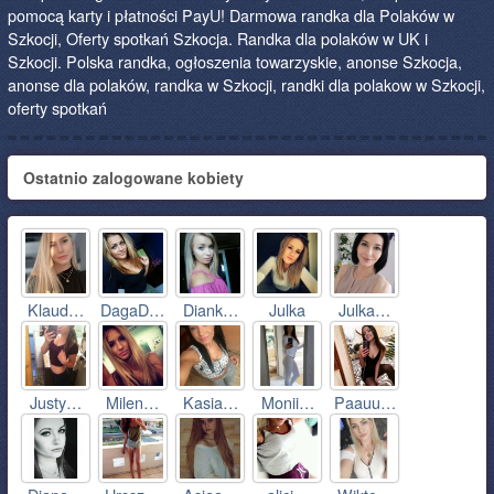
pomocą karty i płatności PayU! Darmowa randka dla Polaków w
Szkocji, Oferty spotkań Szkocja. Randka dla polaków w UK i
Szkocji. Polska randka, ogłoszenia towarzyskie, anonse Szkocja,
anonse dla polaków, randka w Szkocji, randki dla polakow w Szkocji,
oferty spotkań
Ostatnio zalogowane kobiety
Klaud…
DagaD…
Diank…
Julka
Julka…
Justy…
Milen…
Kasia…
Monii…
Paauu…