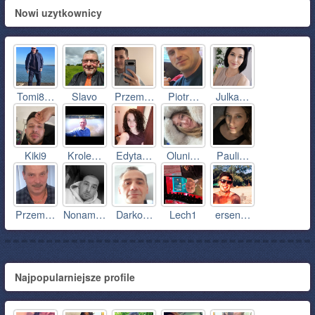
Nowi uzytkownicy
Tomi8…
Slavo
Przem…
Piotr…
Julka…
Kiki9
Krole…
Edyta…
Oluni…
Pauli…
Przem…
Nonam…
Darko…
Lech1
ersen…
Najpopularniejsze profile