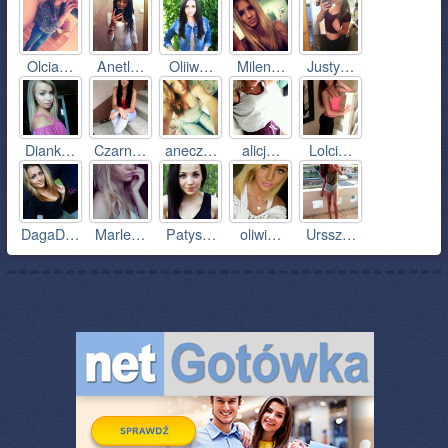
Olcia…
Anetl…
Oliiw…
Milen…
Justy…
Diank…
Czarn…
anecz…
alicj…
Lolci…
DagaD…
Marle…
Patys…
oliwi…
Urssz…