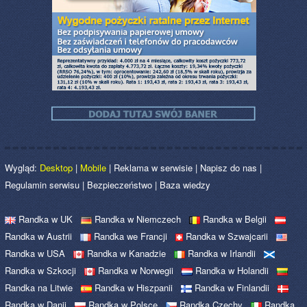
Wygląd:
Desktop
|
Mobile
|
Reklama w serwisie
|
Napisz do nas
|
Regulamin serwisu
|
Bezpieczeństwo
|
Baza wiedzy
Randka w UK
Randka w Niemczech
Randka w Belgii
Randka w Austrii
Randka we Francji
Randka w Szwajcarii
Randka w USA
Randka w Kanadzie
Randka w Irlandii
Randka w Szkocji
Randka w Norwegii
Randka w Holandii
Randka na Litwie
Randka w Hiszpanii
Randka w Finlandii
Randka w Danii
Randka w Polsce
Randka Czechy
Randka