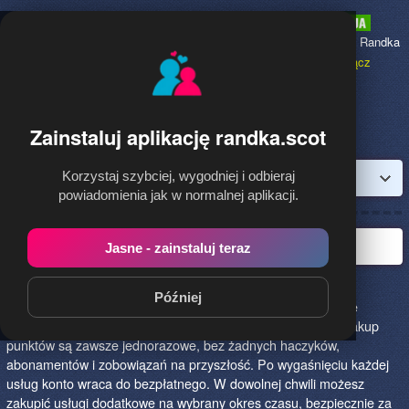
Randka.scot
to najpopularniejsza Randka
dla Polaków w Szkocji,
dołącz
bezpłatnie!
Zainstaluj aplikację randka.scot
Korzystaj szybciej, wygodniej i odbieraj
Zaloguj
powiadomienia jak w normalnej aplikacji.
Witaj w randka.scot!
Jasne - zainstaluj teraz
Witaj na stronie stworzonej specjalnie dla Polek i Polaków.
Później
Rejestracja konta i korzystanie ze strony jest i zawsze będzie
bezpłatne! Opcje dodatkowe, takie jak promocja konta lub zakup
punktów są zawsze jednorazowe, bez żadnych haczyków,
abonamentów i zobowiązań na przyszłość. Po wygaśnięciu każdej
usług konto wraca do bezpłatnego. W dowolnej chwili możesz
zakupić usługi dodatkowe na wybrany okres czasu, bezpiecznie za