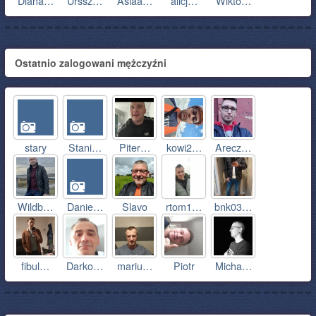
Diana…
Urssz…
Asiaa…
alicj…
Wikto…
Ostatnio zalogowani mężczyźni
stary
Stani…
Piter…
kowi2…
Arecz…
Wildb…
Danie…
Slavo
rtom1…
bnk03…
fibul…
Darko…
mariu…
Piotr
Micha…