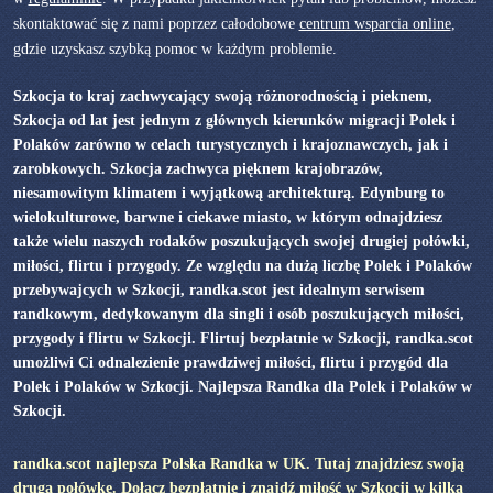
skontaktować się z nami poprzez całodobowe
centrum wsparcia online
,
gdzie uzyskasz szybką pomoc w każdym problemie.
Szkocja to kraj zachwycający swoją różnorodnością i pieknem,
Szkocja od lat jest jednym z głównych kierunków migracji Polek i
Polaków zarówno w celach turystycznych i krajoznawczych, jak i
zarobkowych. Szkocja zachwyca pięknem krajobrazów,
niesamowitym klimatem i wyjątkową architekturą. Edynburg to
wielokulturowe, barwne i ciekawe miasto, w którym odnajdziesz
także wielu naszych rodaków poszukujących swojej drugiej połówki,
miłości, flirtu i przygody. Ze względu na dużą liczbę Polek i Polaków
przebywajcych w Szkocji, randka.scot jest idealnym serwisem
randkowym, dedykowanym dla singli i osób poszukujących miłości,
przygody i flirtu w Szkocji. Flirtuj bezpłatnie w Szkocji, randka.scot
umożliwi Ci odnalezienie prawdziwej miłości, flirtu i przygód dla
Polek i Polaków w Szkocji. Najlepsza Randka dla Polek i Polaków w
Szkocji.
randka.scot najlepsza Polska Randka w UK. Tutaj znajdziesz swoją
drugą połówkę. Dołącz bezpłatnie i znajdź miłość w Szkocji w kilka